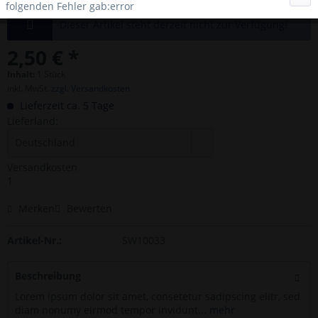
folgenden Fehler gab:error
Dieser Artikel steht derzeit nicht zur Verfügung!
2,50 € *
Inhalt:
1 Stück
inkl. MwSt.
zzgl. Versandkosten
Lieferzeit ca. 5 Tage
Lieferland:
Versandkosten
1
Merken
Bewerten
Artikel-Nr.:
SW10033
Beschreibung
Lorem ipsum dolor sit amet, consetetur sadipscing elitr, sed
diam nonumy eirmod tempor invidunt...
mehr