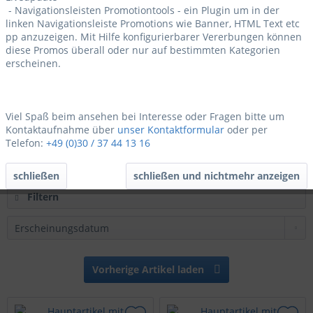
- Navigationsleisten Promotiontools - ein Plugin um in der
linken Navigationsleiste Promotions wie Banner, HTML Text etc
pp anzuzeigen. Mit Hilfe konfigurierbarer Vererbungen können
diese Promos überall oder nur auf bestimmten Kategorien
erscheinen.
Hauptartikel mit Grundpreisberechnung
Viel Spaß beim ansehen bei Interesse oder Fragen bitte um
Inhalt
0.5 Liter
(10,00 € * / 1 Liter)
Kontaktaufnahme über
unser Kontaktformular
oder per
5,00 € *
Telefon:
+49 (0)30 / 37 44 13 16
schließen
schließen und nichtmehr anzeigen
Filtern
Vorherige Artikel laden