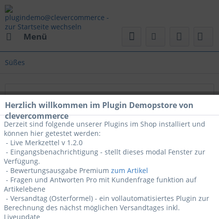
Menü
Süßes
Lorem ipsum
Herzlich willkommen im Plugin Demopstore von
clevercommerce
Lorem ipsum dolor sit amet, consetetur sadipscing elitr,
Derzeit sind folgende unserer Plugins im Shop installiert und
sed diam nonumy eirmod tempor invidunt ut labore et
können hier getestet werden:
dolore magna aliquyam erat, sed diam voluptua. At vero
- Live Merkzettel v 1.2.0
- Eingangsbenachrichtigung - stellt dieses modal Fenster zur
eos et accusam et justo duo...
mehr erfahren »
Verfügung.
- Bewertungsausgabe Premium
zum Artikel
- Fragen und Antworten Pro mit Kundenfrage funktion auf
Artikelebene
Topseller
- Versandtag (Osterformel) - ein vollautomatisiertes Plugin zur
Berechnung des nächst möglichen Versandtages inkl.
Liveupdate