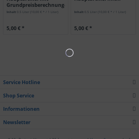
Grundpreisberechnung-
Copy-Copy
Inhalt
0.5 Liter
(10,00 € * / 1 Liter)
Inhalt
0.5 Liter
(10,00 € * / 1 Liter)
5,00 € *
5,00 € *
Service Hotline
Shop Service
Informationen
Newsletter